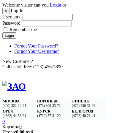
Welcome visitor can you
Login
or
Log In
×
Username
Password
Remember me
Login
Forgot Your Password?
Forgot Your Username?
New Customer?
Call us toll free:
(123) 456-7890
МОСКВА
ВОРОНЕЖ
ЛИПЕЦК
(499) 322-26-24
(473) 300-33-73
(474) 256-31-02‬
ОРЁЛ
КУРСК
БЕЛГОРОД
(4862) 44-53-64
(4712) 77-31-29
(4722) 40-21-41
0
Корзина
0
Итого:
0,00 руб