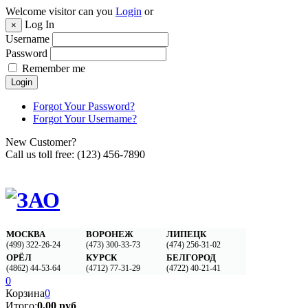
Welcome visitor can you
Login
or
Log In
×
Username
Password
Remember me
Login
Forgot Your Password?
Forgot Your Username?
New Customer?
Call us toll free:
(123) 456-7890
МОСКВА
ВОРОНЕЖ
ЛИПЕЦК
(499) 322-26-24
(473) 300-33-73
(474) 256-31-02‬
ОРЁЛ
КУРСК
БЕЛГОРОД
(4862) 44-53-64
(4712) 77-31-29
(4722) 40-21-41
0
Корзина
0
Итого:
0,00 руб