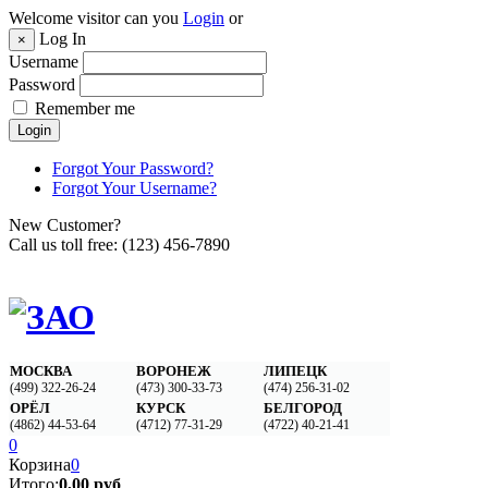
Welcome visitor can you
Login
or
Log In
×
Username
Password
Remember me
Login
Forgot Your Password?
Forgot Your Username?
New Customer?
Call us toll free:
(123) 456-7890
МОСКВА
ВОРОНЕЖ
ЛИПЕЦК
(499) 322-26-24
(473) 300-33-73
(474) 256-31-02‬
ОРЁЛ
КУРСК
БЕЛГОРОД
(4862) 44-53-64
(4712) 77-31-29
(4722) 40-21-41
0
Корзина
0
Итого:
0,00 руб